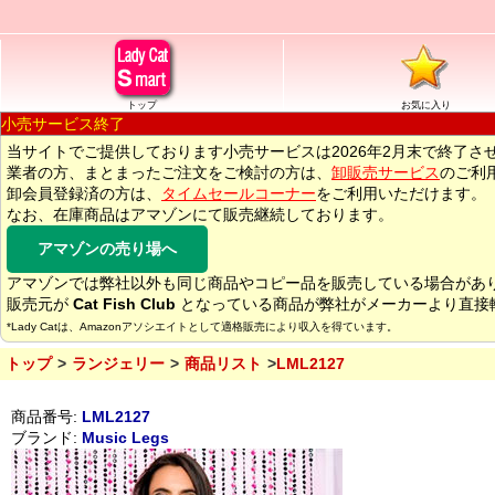
トップ
お気に入り
小売サービス終了
当サイトでご提供しております小売サービスは2026年2月末で終了さ
業者の方、まとまったご注文をご検討の方は、
卸販売サービス
のご利
卸会員登録済の方は、
タイムセールコーナー
をご利用いただけます。
なお、在庫商品はアマゾンにて販売継続しております。
アマゾンの売り場へ
アマゾンでは弊社以外も同じ商品やコピー品を販売している場合があ
販売元が
Cat Fish Club
となっている商品が弊社がメーカーより直接
*Lady Catは、Amazonアソシエイトとして適格販売により収入を得ています。
トップ
ランジェリー
商品リスト
LML2127
商品番号:
LML2127
ブランド:
Music Legs