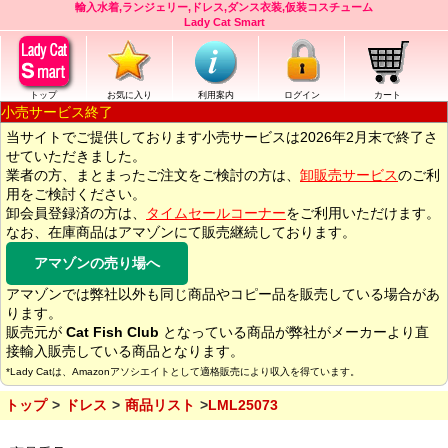
輸入水着,ランジェリー,ドレス,ダンス衣装,仮装コスチューム
Lady Cat Smart
トップ
お気に入り
利用案内
ログイン
カート
小売サービス終了
当サイトでご提供しております小売サービスは2026年2月末で終了さ
せていただきました。
業者の方、まとまったご注文をご検討の方は、
卸販売サービス
のご利
用をご検討ください。
卸会員登録済の方は、
タイムセールコーナー
をご利用いただけます。
なお、在庫商品はアマゾンにて販売継続しております。
アマゾンの売り場へ
アマゾンでは弊社以外も同じ商品やコピー品を販売している場合があ
ります。
販売元が
Cat Fish Club
となっている商品が弊社がメーカーより直
接輸入販売している商品となります。
*Lady Catは、Amazonアソシエイトとして適格販売により収入を得ています。
トップ
ドレス
商品リスト
LML25073