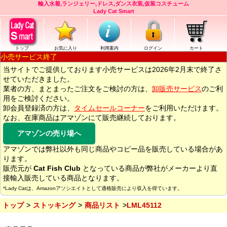
輸入水着,ランジェリー,ドレス,ダンス衣装,仮装コスチューム
Lady Cat Smart
トップ
お気に入り
利用案内
ログイン
カート
小売サービス終了
当サイトでご提供しております小売サービスは2026年2月末で終了さ
せていただきました。
業者の方、まとまったご注文をご検討の方は、
卸販売サービス
のご利
用をご検討ください。
卸会員登録済の方は、
タイムセールコーナー
をご利用いただけます。
なお、在庫商品はアマゾンにて販売継続しております。
アマゾンの売り場へ
アマゾンでは弊社以外も同じ商品やコピー品を販売している場合があ
ります。
販売元が
Cat Fish Club
となっている商品が弊社がメーカーより直
接輸入販売している商品となります。
*Lady Catは、Amazonアソシエイトとして適格販売により収入を得ています。
トップ
ストッキング
商品リスト
LML45112