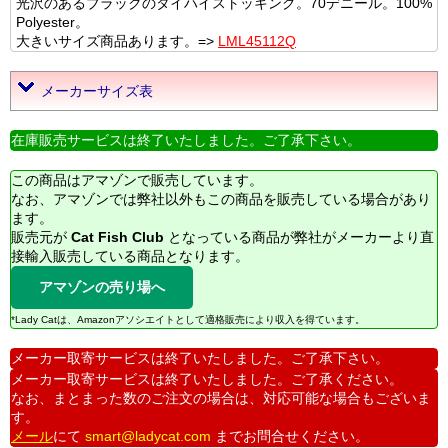
光沢のあるブラックのタイハイストッキング。70デニール。100%
Polyester。
大きいサイズ商品あります。=>
LML45112Q
メーカーサイズ表
在庫販売サービスは終了いたしました。ご了承下さい。
この商品はアマゾンで販売しています。
なお、アマゾンでは弊社以外もこの商品を販売している場合があり
ます。
販売元が
Cat Fish Club
となっている商品が弊社がメーカーより直
接輸入販売している商品となります。
アマゾンの売り場へ
*Lady Catは、Amazonアソシエイトとして適格販売により収入を得ています。
メーカー取寄サービスは終了いたしました。ご了承下さい。
メーカー取寄サービスは終了いたしました。ご了承ください。
なお、まとまった数のご注文の場合は、対応可能な場合もございま
す。
メール
にて
smart@ladycat.com
までお問合せください。