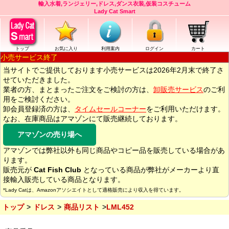
輸入水着,ランジェリー,ドレス,ダンス衣装,仮装コスチューム
Lady Cat Smart
トップ
お気に入り
利用案内
ログイン
カート
小売サービス終了
当サイトでご提供しております小売サービスは2026年2月末で終了さ
せていただきました。
業者の方、まとまったご注文をご検討の方は、
卸販売サービス
のご利
用をご検討ください。
卸会員登録済の方は、
タイムセールコーナー
をご利用いただけます。
なお、在庫商品はアマゾンにて販売継続しております。
アマゾンの売り場へ
アマゾンでは弊社以外も同じ商品やコピー品を販売している場合があ
ります。
販売元が
Cat Fish Club
となっている商品が弊社がメーカーより直
接輸入販売している商品となります。
*Lady Catは、Amazonアソシエイトとして適格販売により収入を得ています。
トップ
ドレス
商品リスト
LML452