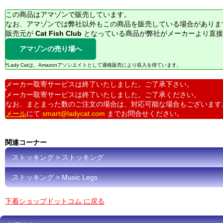
この商品はアマゾンで販売しています。
なお、アマゾンでは弊社以外もこの商品を販売している場合がありま
販売元が
Cat Fish Club
となっている商品が弊社がメーカーより直接
アマゾンの売り場へ
*Lady Catは、Amazonアソシエイトとして適格販売により収入を得ています。
メーカー取寄サービスは終了いたしました。ご了承下さい。
メーカー取寄サービスは終了いたしました。ご了承ください。
なお、まとまった数のご注文の場合は、対応可能な場合もございます
メール
にて
smart@ladycat.com
までお問合せください。
関連コーナー
ストッキング > ストッキング
ストッキング > Music Legs
下着ショップドットコム に戻る