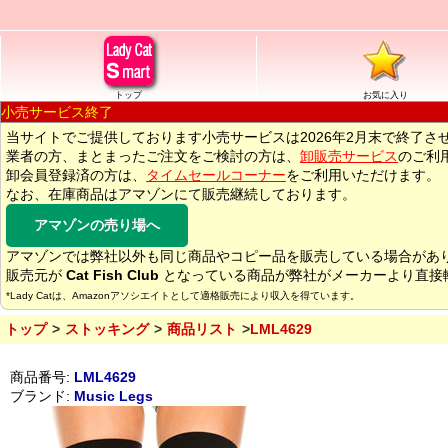
トップ
お気に入り
小売サービス終了
当サイトでご提供しております小売サービスは2026年2月末で終了さ
業者の方、まとまったご注文をご検討の方は、
卸販売サービス
のご利
卸会員登録済の方は、
タイムセールコーナー
をご利用いただけます。
なお、在庫商品はアマゾンにて販売継続しております。
アマゾンの売り場へ
アマゾンでは弊社以外も同じ商品やコピー品を販売している場合があ
販売元が
Cat Fish Club
となっている商品が弊社がメーカーより直接
*Lady Catは、Amazonアソシエイトとして適格販売により収入を得ています。
トップ
ストッキング
商品リスト
LML4629
商品番号:
LML4629
ブランド:
Music Legs