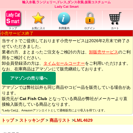
輸入水着,ランジェリー,ドレス,ダンス衣装,仮装コスチューム
Lady Cat Smart
トップ
お気に入り
利用案内
ログイン
カート
小売サービス終了
当サイトでご提供しております小売サービスは2026年2月末で終了さ
せていただきました。
業者の方、まとまったご注文をご検討の方は、
卸販売サービス
のご利
用をご検討ください。
卸会員登録済の方は、
タイムセールコーナー
をご利用いただけます。
なお、在庫商品はアマゾンにて販売継続しております。
アマゾンの売り場へ
アマゾンでは弊社以外も同じ商品やコピー品を販売している場合があ
ります。
販売元が
Cat Fish Club
となっている商品が弊社がメーカーより直
接輸入販売している商品となります。
*Lady Catは、Amazonアソシエイトとして適格販売により収入を得ています。
トップ
ストッキング
商品リスト
LML4629