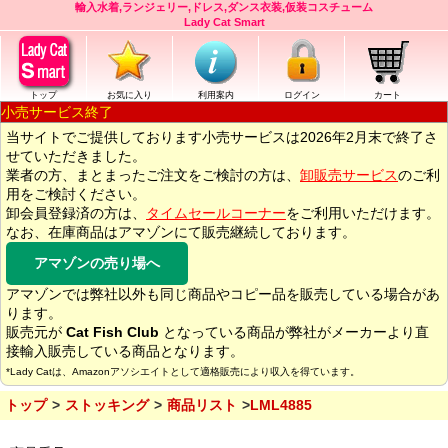
輸入水着,ランジェリー,ドレス,ダンス衣装,仮装コスチューム
Lady Cat Smart
トップ
お気に入り
利用案内
ログイン
カート
小売サービス終了
当サイトでご提供しております小売サービスは2026年2月末で終了さ
せていただきました。
業者の方、まとまったご注文をご検討の方は、
卸販売サービス
のご利
用をご検討ください。
卸会員登録済の方は、
タイムセールコーナー
をご利用いただけます。
なお、在庫商品はアマゾンにて販売継続しております。
アマゾンの売り場へ
アマゾンでは弊社以外も同じ商品やコピー品を販売している場合があ
ります。
販売元が
Cat Fish Club
となっている商品が弊社がメーカーより直
接輸入販売している商品となります。
*Lady Catは、Amazonアソシエイトとして適格販売により収入を得ています。
トップ
ストッキング
商品リスト
LML4885