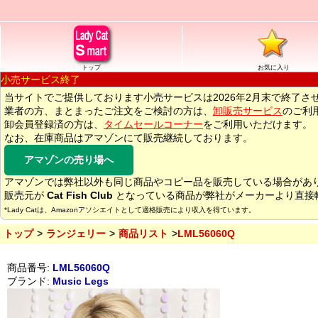
トップ
お気に入り
小売サービス終了
当サイトでご提供しております小売サービスは2026年2月末で終了さ
業者の方、まとまったご注文をご検討の方は、
卸販売サービス
のご利
卸会員登録済の方は、
タイムセールコーナー
をご利用いただけます。
なお、在庫商品はアマゾンにて販売継続しております。
アマゾンの売り場へ
アマゾンでは弊社以外も同じ商品やコピー品を販売している場合があ
販売元が
Cat Fish Club
となっている商品が弊社がメーカーより直接
*Lady Catは、Amazonアソシエイトとして適格販売により収入を得ています。
トップ
ランジェリー
商品リスト
LML56060Q
商品番号:
LML56060Q
ブランド:
Music Legs