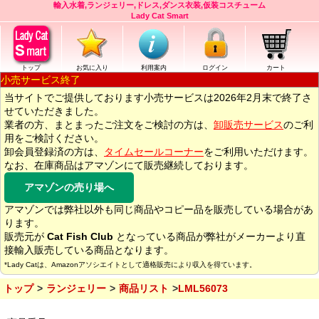
輸入水着,ランジェリー,ドレス,ダンス衣装,仮装コスチューム
Lady Cat Smart
トップ
お気に入り
利用案内
ログイン
カート
小売サービス終了
当サイトでご提供しております小売サービスは2026年2月末で終了さ
せていただきました。
業者の方、まとまったご注文をご検討の方は、
卸販売サービス
のご利
用をご検討ください。
卸会員登録済の方は、
タイムセールコーナー
をご利用いただけます。
なお、在庫商品はアマゾンにて販売継続しております。
アマゾンの売り場へ
アマゾンでは弊社以外も同じ商品やコピー品を販売している場合があ
ります。
販売元が
Cat Fish Club
となっている商品が弊社がメーカーより直
接輸入販売している商品となります。
*Lady Catは、Amazonアソシエイトとして適格販売により収入を得ています。
トップ
ランジェリー
商品リスト
LML56073