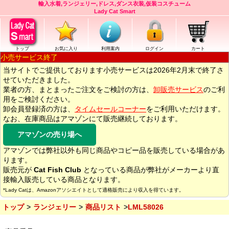
輸入水着,ランジェリー,ドレス,ダンス衣装,仮装コスチューム
Lady Cat Smart
トップ
お気に入り
利用案内
ログイン
カート
小売サービス終了
当サイトでご提供しております小売サービスは2026年2月末で終了さ
せていただきました。
業者の方、まとまったご注文をご検討の方は、
卸販売サービス
のご利
用をご検討ください。
卸会員登録済の方は、
タイムセールコーナー
をご利用いただけます。
なお、在庫商品はアマゾンにて販売継続しております。
アマゾンの売り場へ
アマゾンでは弊社以外も同じ商品やコピー品を販売している場合があ
ります。
販売元が
Cat Fish Club
となっている商品が弊社がメーカーより直
接輸入販売している商品となります。
*Lady Catは、Amazonアソシエイトとして適格販売により収入を得ています。
トップ
ランジェリー
商品リスト
LML58026