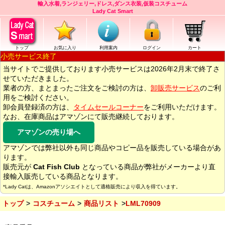
輸入水着,ランジェリー,ドレス,ダンス衣装,仮装コスチューム
Lady Cat Smart
トップ
お気に入り
利用案内
ログイン
カート
小売サービス終了
当サイトでご提供しております小売サービスは2026年2月末で終了さ
せていただきました。
業者の方、まとまったご注文をご検討の方は、
卸販売サービス
のご利
用をご検討ください。
卸会員登録済の方は、
タイムセールコーナー
をご利用いただけます。
なお、在庫商品はアマゾンにて販売継続しております。
アマゾンの売り場へ
アマゾンでは弊社以外も同じ商品やコピー品を販売している場合があ
ります。
販売元が
Cat Fish Club
となっている商品が弊社がメーカーより直
接輸入販売している商品となります。
*Lady Catは、Amazonアソシエイトとして適格販売により収入を得ています。
トップ
コスチューム
商品リスト
LML70909