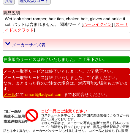
共有
埋め込みコード
商品説明
Wet look short romper, hair ties, choker, belt, gloves and ankle ti
set. バットは含まれません。 関連ワード [
ハーレイクイン
] [
スーサ
イドスクワッド
]
メーカーサイズ表
在庫販売サービスは終了いたしました。ご了承下さい。
メーカー取寄サービスは終了いたしました。ご了承下さい。
メーカー取寄サービスは終了いたしました。ご了承ください。
なお、まとまった数のご注文の場合は、対応可能な場合もございま
す。
メール
にて
smart@ladycat.com
までお問合せください。
コピー品にご注意ください
コスチュームを中心に、主に中国の悪徳業者によるコピー商
品が出回っております。
それらの業者は、メーカーの写真を無断で使用し日本のショ
ップに卸販売を行っておりますが、商品は模倣製造品で正規
品とは全く異なり、メーカーパッケージも付属しません。 コピー品とは知らずに販売