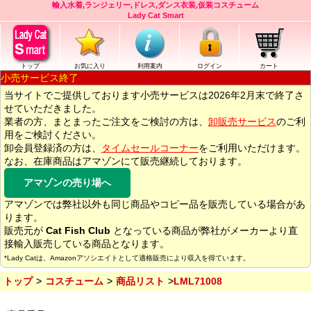
輸入水着,ランジェリー,ドレス,ダンス衣装,仮装コスチューム
Lady Cat Smart
トップ
お気に入り
利用案内
ログイン
カート
小売サービス終了
当サイトでご提供しております小売サービスは2026年2月末で終了さ
せていただきました。
業者の方、まとまったご注文をご検討の方は、
卸販売サービス
のご利
用をご検討ください。
卸会員登録済の方は、
タイムセールコーナー
をご利用いただけます。
なお、在庫商品はアマゾンにて販売継続しております。
アマゾンの売り場へ
アマゾンでは弊社以外も同じ商品やコピー品を販売している場合があ
ります。
販売元が
Cat Fish Club
となっている商品が弊社がメーカーより直
接輸入販売している商品となります。
*Lady Catは、Amazonアソシエイトとして適格販売により収入を得ています。
トップ
コスチューム
商品リスト
LML71008