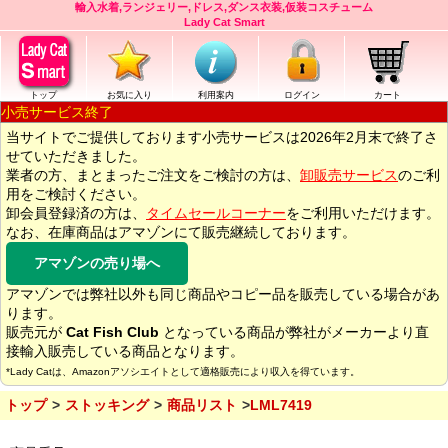
輸入水着,ランジェリー,ドレス,ダンス衣装,仮装コスチューム
Lady Cat Smart
トップ
お気に入り
利用案内
ログイン
カート
小売サービス終了
当サイトでご提供しております小売サービスは2026年2月末で終了さ
せていただきました。
業者の方、まとまったご注文をご検討の方は、
卸販売サービス
のご利
用をご検討ください。
卸会員登録済の方は、
タイムセールコーナー
をご利用いただけます。
なお、在庫商品はアマゾンにて販売継続しております。
アマゾンの売り場へ
アマゾンでは弊社以外も同じ商品やコピー品を販売している場合があ
ります。
販売元が
Cat Fish Club
となっている商品が弊社がメーカーより直
接輸入販売している商品となります。
*Lady Catは、Amazonアソシエイトとして適格販売により収入を得ています。
トップ
ストッキング
商品リスト
LML7419