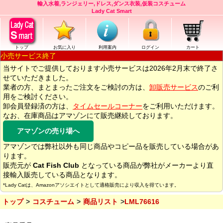
輸入水着,ランジェリー,ドレス,ダンス衣装,仮装コスチューム
Lady Cat Smart
トップ
お気に入り
利用案内
ログイン
カート
小売サービス終了
当サイトでご提供しております小売サービスは2026年2月末で終了さ
せていただきました。
業者の方、まとまったご注文をご検討の方は、
卸販売サービス
のご利
用をご検討ください。
卸会員登録済の方は、
タイムセールコーナー
をご利用いただけます。
なお、在庫商品はアマゾンにて販売継続しております。
アマゾンの売り場へ
アマゾンでは弊社以外も同じ商品やコピー品を販売している場合があ
ります。
販売元が
Cat Fish Club
となっている商品が弊社がメーカーより直
接輸入販売している商品となります。
*Lady Catは、Amazonアソシエイトとして適格販売により収入を得ています。
トップ
コスチューム
商品リスト
LML76616