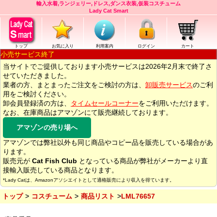
輸入水着,ランジェリー,ドレス,ダンス衣装,仮装コスチューム
Lady Cat Smart
トップ
お気に入り
利用案内
ログイン
カート
小売サービス終了
当サイトでご提供しております小売サービスは2026年2月末で終了さ
せていただきました。
業者の方、まとまったご注文をご検討の方は、
卸販売サービス
のご利
用をご検討ください。
卸会員登録済の方は、
タイムセールコーナー
をご利用いただけます。
なお、在庫商品はアマゾンにて販売継続しております。
アマゾンの売り場へ
アマゾンでは弊社以外も同じ商品やコピー品を販売している場合があ
ります。
販売元が
Cat Fish Club
となっている商品が弊社がメーカーより直
接輸入販売している商品となります。
*Lady Catは、Amazonアソシエイトとして適格販売により収入を得ています。
トップ
コスチューム
商品リスト
LML76657