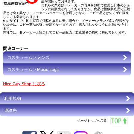
品が出回っております。
それらの業者は、メーカーの写真を無断で使用し日本のショ
ップに卸販売を行っておりますが、商品は模倣製造品で正規
品とは全く異なり、メーカーパッケージも付属しません。 コピー品とは知らずに販売
している業者もおります。
他のサイトで、同じ写真で価格が異常に安い場合や、メーカー/ブランド名の記載がな
い場合は、コピー商品の疑いが高くなりますので、購入されないようにお願いいたし
ます。
弊社では、各メーカーと協力してコピー品販売、製造業者の摘発に努めております。
関連コーナー
コスチューム > メンズ
コスチューム > Music Legs
Nice Guy Shop に戻る
利用規約
連絡先
ページトップへ戻る