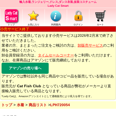
輸入水着,ランジェリー,ドレス,ダンス衣装,仮装コスチューム
Lady Cat Smart
トップ
お気に入り
利用案内
ログイン
カート
小売サービス終了
当サイトでご提供しております小売サービスは2026年2月末で終了さ
せていただきました。
業者の方、まとまったご注文をご検討の方は、
卸販売サービス
のご利
用をご検討ください。
卸会員登録済の方は、
タイムセールコーナー
をご利用いただけます。
なお、在庫商品はアマゾンにて販売継続しております。
アマゾンの売り場へ
アマゾンでは弊社以外も同じ商品やコピー品を販売している場合があ
ります。
販売元が
Cat Fish Club
となっている商品が弊社がメーカーより直
接輸入販売している商品となります。
*Lady Catは、Amazonアソシエイトとして適格販売により収入を得ています。
トップ
水着
商品リスト
LPH720054