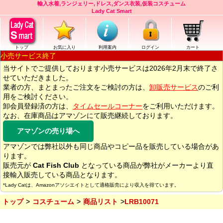
輸入水着,ランジェリー,ドレス,ダンス衣装,仮装コスチューム
Lady Cat Smart
トップ
お気に入り
利用案内
ログイン
カート
小売サービス終了
当サイトでご提供しております小売サービスは2026年2月末で終了さ
せていただきました。
業者の方、まとまったご注文をご検討の方は、
卸販売サービス
のご利
用をご検討ください。
卸会員登録済の方は、
タイムセールコーナー
をご利用いただけます。
なお、在庫商品はアマゾンにて販売継続しております。
アマゾンの売り場へ
アマゾンでは弊社以外も同じ商品やコピー品を販売している場合があ
ります。
販売元が
Cat Fish Club
となっている商品が弊社がメーカーより直
接輸入販売している商品となります。
*Lady Catは、Amazonアソシエイトとして適格販売により収入を得ています。
トップ
コスチューム
商品リスト
LRB10071