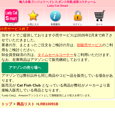
輸入水着,ランジェリー,ドレス,ダンス衣装,仮装コスチューム
Lady Cat Smart
トップ
お気に入り
利用案内
ログイン
カート
小売サービス終了
当サイトでご提供しております小売サービスは2026年2月末で終了さ
せていただきました。
業者の方、まとまったご注文をご検討の方は、
卸販売サービス
のご利
用をご検討ください。
卸会員登録済の方は、
タイムセールコーナー
をご利用いただけます。
なお、在庫商品はアマゾンにて販売継続しております。
アマゾンの売り場へ
アマゾンでは弊社以外も同じ商品やコピー品を販売している場合があ
ります。
販売元が
Cat Fish Club
となっている商品が弊社がメーカーより直
接輸入販売している商品となります。
*Lady Catは、Amazonアソシエイトとして適格販売により収入を得ています。
トップ
商品リスト
LRB10091B