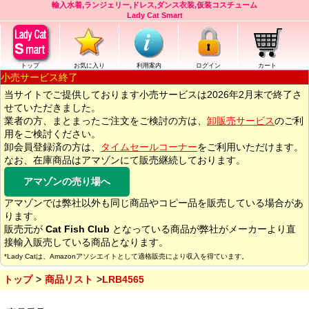
輸入水着,ランジェリー,ドレス,ダンス衣装,仮装コスチューム
Lady Cat Smart
トップ
お気に入り
利用案内
ログイン
カート
小売サービス終了
当サイトでご提供しております小売サービスは2026年2月末で終了さ
せていただきました。
業者の方、まとまったご注文をご検討の方は、
卸販売サービス
のご利
用をご検討ください。
卸会員登録済の方は、
タイムセールコーナー
をご利用いただけます。
なお、在庫商品はアマゾンにて販売継続しております。
アマゾンの売り場へ
アマゾンでは弊社以外も同じ商品やコピー品を販売している場合があ
ります。
販売元が
Cat Fish Club
となっている商品が弊社がメーカーより直
接輸入販売している商品となります。
*Lady Catは、Amazonアソシエイトとして適格販売により収入を得ています。
トップ
商品リスト
LRB4565