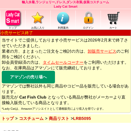
輸入水着,ランジェリー,ドレス,ダンス衣装,仮装コスチューム
Lady Cat Smart
トップ
お気に入り
利用案内
ログイン
カート
小売サービス終了
当サイトでご提供しております小売サービスは2026年2月末で終了さ
せていただきました。
業者の方、まとまったご注文をご検討の方は、
卸販売サービス
のご利
用をご検討ください。
卸会員登録済の方は、
タイムセールコーナー
をご利用いただけます。
なお、在庫商品はアマゾンにて販売継続しております。
アマゾンの売り場へ
アマゾンでは弊社以外も同じ商品やコピー品を販売している場合があ
ります。
販売元が
Cat Fish Club
となっている商品が弊社がメーカーより直
接輸入販売している商品となります。
*Lady Catは、Amazonアソシエイトとして適格販売により収入を得ています。
トップ
コスチューム
商品リスト
LRB5095