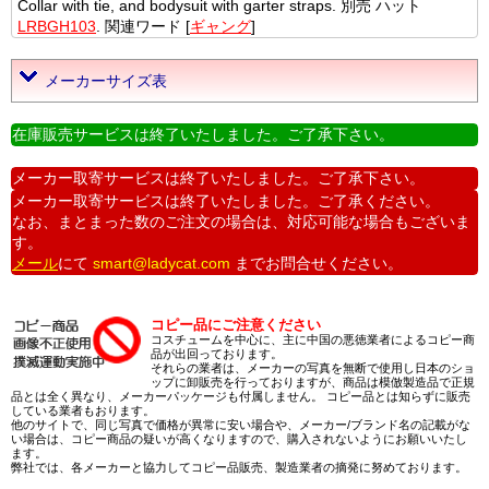
Collar with tie, and bodysuit with garter straps. 別売 ハット
LRBGH103
. 関連ワード [
ギャング
]
メーカーサイズ表
在庫販売サービスは終了いたしました。ご了承下さい。
メーカー取寄サービスは終了いたしました。ご了承下さい。
メーカー取寄サービスは終了いたしました。ご了承ください。
なお、まとまった数のご注文の場合は、対応可能な場合もございま
す。
メール
にて
smart@ladycat.com
までお問合せください。
コピー品にご注意ください
コスチュームを中心に、主に中国の悪徳業者によるコピー商
品が出回っております。
それらの業者は、メーカーの写真を無断で使用し日本のショ
ップに卸販売を行っておりますが、商品は模倣製造品で正規
品とは全く異なり、メーカーパッケージも付属しません。 コピー品とは知らずに販売
している業者もおります。
他のサイトで、同じ写真で価格が異常に安い場合や、メーカー/ブランド名の記載がな
い場合は、コピー商品の疑いが高くなりますので、購入されないようにお願いいたし
ます。
弊社では、各メーカーと協力してコピー品販売、製造業者の摘発に努めております。