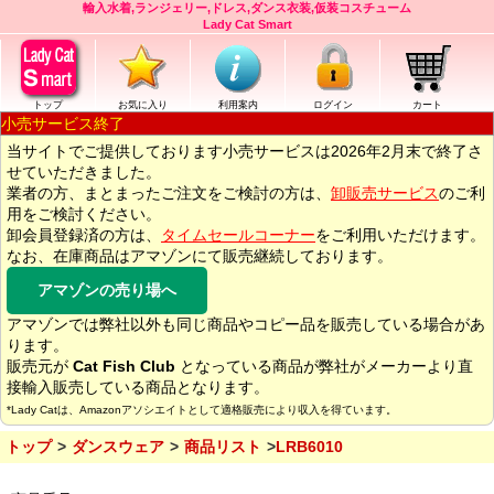
輸入水着,ランジェリー,ドレス,ダンス衣装,仮装コスチューム
Lady Cat Smart
トップ
お気に入り
利用案内
ログイン
カート
小売サービス終了
当サイトでご提供しております小売サービスは2026年2月末で終了さ
せていただきました。
業者の方、まとまったご注文をご検討の方は、
卸販売サービス
のご利
用をご検討ください。
卸会員登録済の方は、
タイムセールコーナー
をご利用いただけます。
なお、在庫商品はアマゾンにて販売継続しております。
アマゾンの売り場へ
アマゾンでは弊社以外も同じ商品やコピー品を販売している場合があ
ります。
販売元が
Cat Fish Club
となっている商品が弊社がメーカーより直
接輸入販売している商品となります。
*Lady Catは、Amazonアソシエイトとして適格販売により収入を得ています。
トップ
ダンスウェア
商品リスト
LRB6010