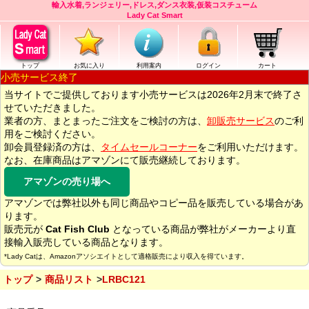
輸入水着,ランジェリー,ドレス,ダンス衣装,仮装コスチューム
Lady Cat Smart
トップ
お気に入り
利用案内
ログイン
カート
小売サービス終了
当サイトでご提供しております小売サービスは2026年2月末で終了さ
せていただきました。
業者の方、まとまったご注文をご検討の方は、
卸販売サービス
のご利
用をご検討ください。
卸会員登録済の方は、
タイムセールコーナー
をご利用いただけます。
なお、在庫商品はアマゾンにて販売継続しております。
アマゾンの売り場へ
アマゾンでは弊社以外も同じ商品やコピー品を販売している場合があ
ります。
販売元が
Cat Fish Club
となっている商品が弊社がメーカーより直
接輸入販売している商品となります。
*Lady Catは、Amazonアソシエイトとして適格販売により収入を得ています。
トップ
商品リスト
LRBC121