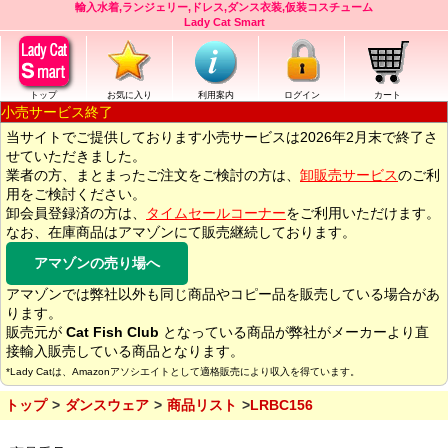
輸入水着,ランジェリー,ドレス,ダンス衣装,仮装コスチューム
Lady Cat Smart
トップ
お気に入り
利用案内
ログイン
カート
小売サービス終了
当サイトでご提供しております小売サービスは2026年2月末で終了さ
せていただきました。
業者の方、まとまったご注文をご検討の方は、
卸販売サービス
のご利
用をご検討ください。
卸会員登録済の方は、
タイムセールコーナー
をご利用いただけます。
なお、在庫商品はアマゾンにて販売継続しております。
アマゾンの売り場へ
アマゾンでは弊社以外も同じ商品やコピー品を販売している場合があ
ります。
販売元が
Cat Fish Club
となっている商品が弊社がメーカーより直
接輸入販売している商品となります。
*Lady Catは、Amazonアソシエイトとして適格販売により収入を得ています。
トップ
ダンスウェア
商品リスト
LRBC156