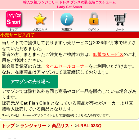
輸入水着,ランジェリー,ドレス,ダンス衣装,仮装コスチューム
Lady Cat Smart
トップ
お気に入り
利用案内
ログイン
カート
小売サービス終了
当サイトでご提供しております小売サービスは2026年2月末で終了さ
せていただきました。
業者の方、まとまったご注文をご検討の方は、
卸販売サービス
のご利
用をご検討ください。
卸会員登録済の方は、
タイムセールコーナー
をご利用いただけます。
なお、在庫商品はアマゾンにて販売継続しております。
アマゾンの売り場へ
アマゾンでは弊社以外も同じ商品やコピー品を販売している場合があ
ります。
販売元が
Cat Fish Club
となっている商品が弊社がメーカーより直
接輸入販売している商品となります。
*Lady Catは、Amazonアソシエイトとして適格販売により収入を得ています。
トップ
ランジェリー
商品リスト
LRBLI033Q