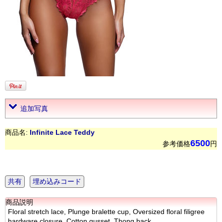
追加写真
商品名:
Infinite Lace Teddy
6500
参考価格
円
共有
埋め込みコード
商品説明
Floral stretch lace, Plunge bralette cup, Oversized floral filigree
hardware closure, Cotton gusset, Thong back.