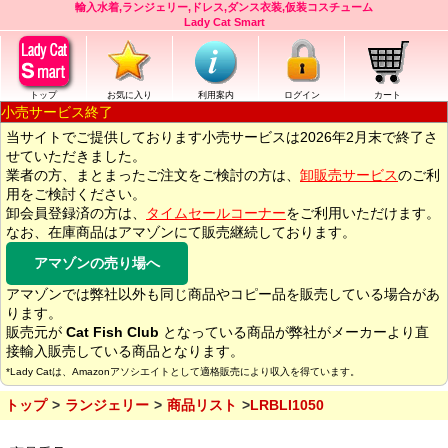
輸入水着,ランジェリー,ドレス,ダンス衣装,仮装コスチューム
Lady Cat Smart
トップ
お気に入り
利用案内
ログイン
カート
小売サービス終了
当サイトでご提供しております小売サービスは2026年2月末で終了さ
せていただきました。
業者の方、まとまったご注文をご検討の方は、
卸販売サービス
のご利
用をご検討ください。
卸会員登録済の方は、
タイムセールコーナー
をご利用いただけます。
なお、在庫商品はアマゾンにて販売継続しております。
アマゾンの売り場へ
アマゾンでは弊社以外も同じ商品やコピー品を販売している場合があ
ります。
販売元が
Cat Fish Club
となっている商品が弊社がメーカーより直
接輸入販売している商品となります。
*Lady Catは、Amazonアソシエイトとして適格販売により収入を得ています。
トップ
ランジェリー
商品リスト
LRBLI1050