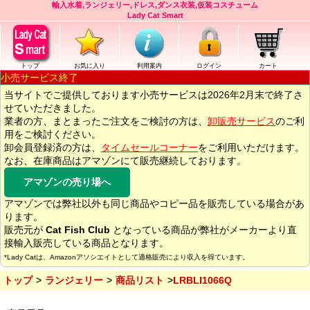
輸入水着,ランジェリー,ドレス,ダンス衣装,仮装コスチューム
Lady Cat Smart
トップ
お気に入り
利用案内
ログイン
カート
小売サービス終了
当サイトでご提供しております小売サービスは2026年2月末で終了さ
せていただきました。
業者の方、まとまったご注文をご検討の方は、
卸販売サービス
のご利
用をご検討ください。
卸会員登録済の方は、
タイムセールコーナー
をご利用いただけます。
なお、在庫商品はアマゾンにて販売継続しております。
アマゾンの売り場へ
アマゾンでは弊社以外も同じ商品やコピー品を販売している場合があ
ります。
販売元が
Cat Fish Club
となっている商品が弊社がメーカーより直
接輸入販売している商品となります。
*Lady Catは、Amazonアソシエイトとして適格販売により収入を得ています。
トップ
ランジェリー
商品リスト
LRBLI1066Q