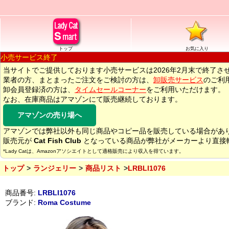
トップ
お気に入り
小売サービス終了
当サイトでご提供しております小売サービスは2026年2月末で終了さ
業者の方、まとまったご注文をご検討の方は、
卸販売サービス
のご利
卸会員登録済の方は、
タイムセールコーナー
をご利用いただけます。
なお、在庫商品はアマゾンにて販売継続しております。
アマゾンの売り場へ
アマゾンでは弊社以外も同じ商品やコピー品を販売している場合があ
販売元が
Cat Fish Club
となっている商品が弊社がメーカーより直接
*Lady Catは、Amazonアソシエイトとして適格販売により収入を得ています。
トップ
ランジェリー
商品リスト
LRBLI1076
商品番号:
LRBLI1076
ブランド:
Roma Costume