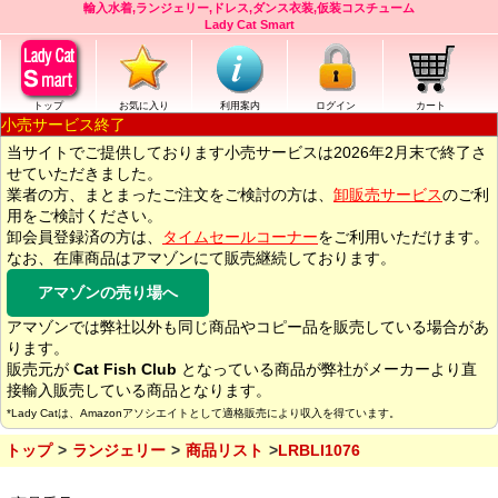
輸入水着,ランジェリー,ドレス,ダンス衣装,仮装コスチューム
Lady Cat Smart
トップ
お気に入り
利用案内
ログイン
カート
小売サービス終了
当サイトでご提供しております小売サービスは2026年2月末で終了さ
せていただきました。
業者の方、まとまったご注文をご検討の方は、
卸販売サービス
のご利
用をご検討ください。
卸会員登録済の方は、
タイムセールコーナー
をご利用いただけます。
なお、在庫商品はアマゾンにて販売継続しております。
アマゾンの売り場へ
アマゾンでは弊社以外も同じ商品やコピー品を販売している場合があ
ります。
販売元が
Cat Fish Club
となっている商品が弊社がメーカーより直
接輸入販売している商品となります。
*Lady Catは、Amazonアソシエイトとして適格販売により収入を得ています。
トップ
ランジェリー
商品リスト
LRBLI1076