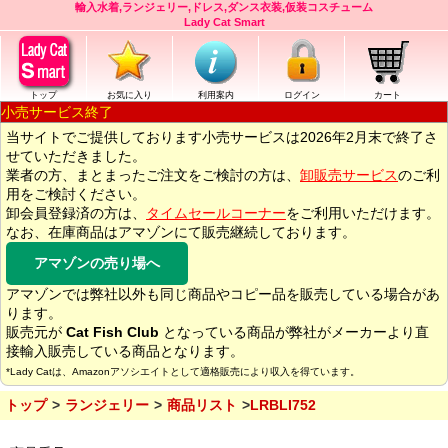
輸入水着,ランジェリー,ドレス,ダンス衣装,仮装コスチューム
Lady Cat Smart
トップ
お気に入り
利用案内
ログイン
カート
小売サービス終了
当サイトでご提供しております小売サービスは2026年2月末で終了さ
せていただきました。
業者の方、まとまったご注文をご検討の方は、
卸販売サービス
のご利
用をご検討ください。
卸会員登録済の方は、
タイムセールコーナー
をご利用いただけます。
なお、在庫商品はアマゾンにて販売継続しております。
アマゾンの売り場へ
アマゾンでは弊社以外も同じ商品やコピー品を販売している場合があ
ります。
販売元が
Cat Fish Club
となっている商品が弊社がメーカーより直
接輸入販売している商品となります。
*Lady Catは、Amazonアソシエイトとして適格販売により収入を得ています。
トップ
ランジェリー
商品リスト
LRBLI752