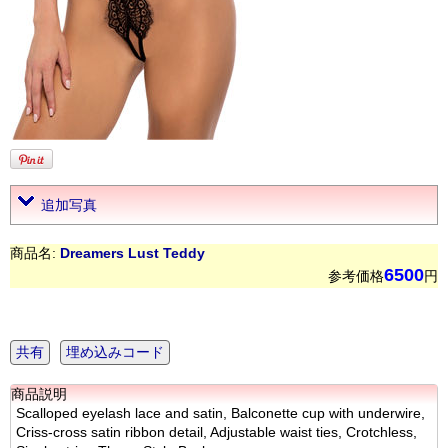
追加写真
商品名:
Dreamers Lust Teddy
6500
参考価格
円
共有
埋め込みコード
商品説明
Scalloped eyelash lace and satin, Balconette cup with underwire,
Criss-cross satin ribbon detail, Adjustable waist ties, Crotchless,