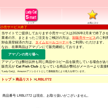
トップ
お気に入り
小売サービス終了
当サイトでご提供しております小売サービスは2026年2月末で終了さ
業者の方、まとまったご注文をご検討の方は、
卸販売サービス
のご利
卸会員登録済の方は、
タイムセールコーナー
をご利用いただけます。
なお、在庫商品はアマゾンにて販売継続しております。
アマゾンの売り場へ
アマゾンでは弊社以外も同じ商品やコピー品を販売している場合があ
販売元が
Cat Fish Club
となっている商品が弊社がメーカーより直接
*Lady Catは、Amazonアソシエイトとして適格販売により収入を得ています。
トップ
商品リスト
LRBLI772
商品番号 LRBLI772 は現在、お取り扱いがございません。