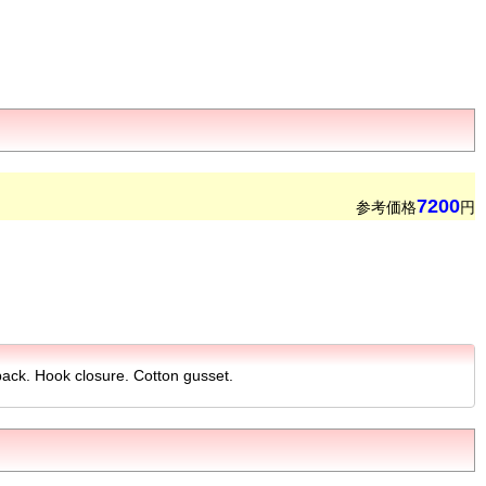
7200
参考価格
円
back. Hook closure. Cotton gusset.