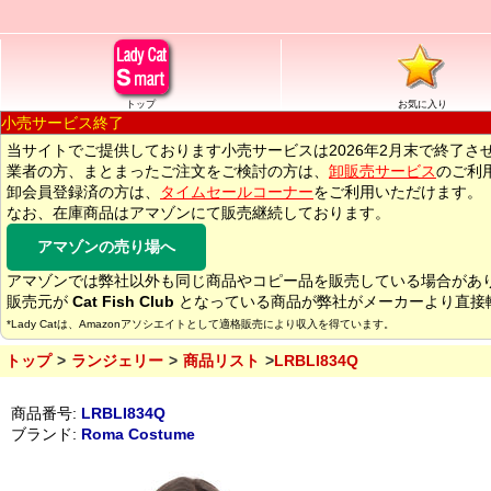
トップ
お気に入り
小売サービス終了
当サイトでご提供しております小売サービスは2026年2月末で終了さ
業者の方、まとまったご注文をご検討の方は、
卸販売サービス
のご利
卸会員登録済の方は、
タイムセールコーナー
をご利用いただけます。
なお、在庫商品はアマゾンにて販売継続しております。
アマゾンの売り場へ
アマゾンでは弊社以外も同じ商品やコピー品を販売している場合があ
販売元が
Cat Fish Club
となっている商品が弊社がメーカーより直接
*Lady Catは、Amazonアソシエイトとして適格販売により収入を得ています。
トップ
ランジェリー
商品リスト
LRBLI834Q
商品番号:
LRBLI834Q
ブランド:
Roma Costume