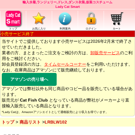
輸入水着,ランジェリー,ドレス,ダンス衣装,仮装コスチューム
Lady Cat Smart
トップ
お気に入り
利用案内
ログイン
カート
小売サービス終了
当サイトでご提供しております小売サービスは2026年2月末で終了さ
せていただきました。
業者の方、まとまったご注文をご検討の方は、
卸販売サービス
のご利
用をご検討ください。
卸会員登録済の方は、
タイムセールコーナー
をご利用いただけます。
なお、在庫商品はアマゾンにて販売継続しております。
アマゾンの売り場へ
アマゾンでは弊社以外も同じ商品やコピー品を販売している場合があ
ります。
販売元が
Cat Fish Club
となっている商品が弊社がメーカーより直
接輸入販売している商品となります。
*Lady Catは、Amazonアソシエイトとして適格販売により収入を得ています。
トップ
商品リスト
LRBLW102