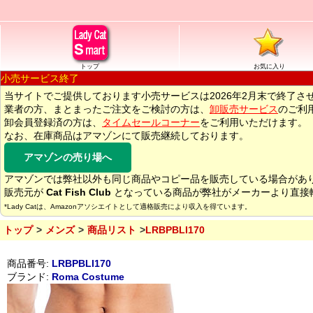
トップ
お気に入り
小売サービス終了
当サイトでご提供しております小売サービスは2026年2月末で終了さ
業者の方、まとまったご注文をご検討の方は、
卸販売サービス
のご利
卸会員登録済の方は、
タイムセールコーナー
をご利用いただけます。
なお、在庫商品はアマゾンにて販売継続しております。
アマゾンの売り場へ
アマゾンでは弊社以外も同じ商品やコピー品を販売している場合があ
販売元が
Cat Fish Club
となっている商品が弊社がメーカーより直接
*Lady Catは、Amazonアソシエイトとして適格販売により収入を得ています。
トップ
メンズ
商品リスト
LRBPBLI170
商品番号:
LRBPBLI170
ブランド:
Roma Costume