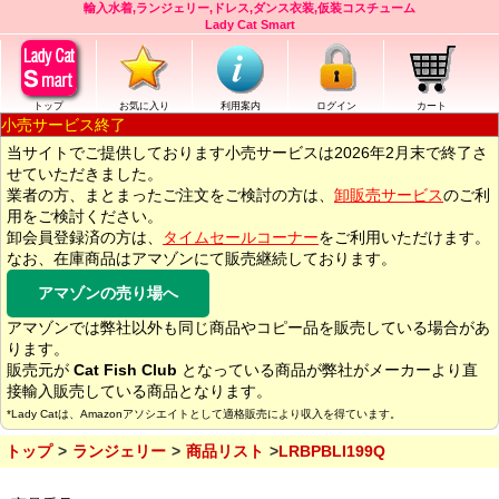
輸入水着,ランジェリー,ドレス,ダンス衣装,仮装コスチューム
Lady Cat Smart
トップ
お気に入り
利用案内
ログイン
カート
小売サービス終了
当サイトでご提供しております小売サービスは2026年2月末で終了さ
せていただきました。
業者の方、まとまったご注文をご検討の方は、
卸販売サービス
のご利
用をご検討ください。
卸会員登録済の方は、
タイムセールコーナー
をご利用いただけます。
なお、在庫商品はアマゾンにて販売継続しております。
アマゾンの売り場へ
アマゾンでは弊社以外も同じ商品やコピー品を販売している場合があ
ります。
販売元が
Cat Fish Club
となっている商品が弊社がメーカーより直
接輸入販売している商品となります。
*Lady Catは、Amazonアソシエイトとして適格販売により収入を得ています。
トップ
ランジェリー
商品リスト
LRBPBLI199Q