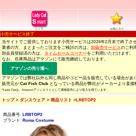
トップ
お気に入り
小売サービス終了
当サイトでご提供しております小売サービスは2026年2月末で終了さ
業者の方、まとまったご注文をご検討の方は、
卸販売サービス
のご利
卸会員登録済の方は、
タイムセールコーナー
をご利用いただけます。
なお、在庫商品はアマゾンにて販売継続しております。
アマゾンの売り場へ
アマゾンでは弊社以外も同じ商品やコピー品を販売している場合があ
販売元が
Cat Fish Club
となっている商品が弊社がメーカーより直接
*Lady Catは、Amazonアソシエイトとして適格販売により収入を得ています。
トップ
ダンスウェア
商品リスト
LRBTOP2
商品番号:
LRBTOP2
ブランド:
Roma Costume