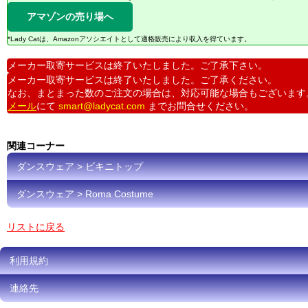
アマゾンの売り場へ
*Lady Catは、Amazonアソシエイトとして適格販売により収入を得ています。
メーカー取寄サービスは終了いたしました。ご了承下さい。
メーカー取寄サービスは終了いたしました。ご了承ください。
なお、まとまった数のご注文の場合は、対応可能な場合もございます
メール
にて
smart@ladycat.com
までお問合せください。
関連コーナー
ダンスウェア > ビキニトップ
ダンスウェア > Roma Costume
リストに戻る
利用規約
連絡先