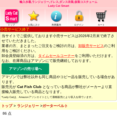
輸入水着,ランジェリー,ドレス,ダンス衣装,仮装コスチューム
Lady Cat Smart
トップ
お気に入り
利用案内
ログイン
カート
小売サービス終了
当サイトでご提供しております小売サービスは2026年2月末で終了さ
せていただきました。
業者の方、まとまったご注文をご検討の方は、
卸販売サービス
のご利
用をご検討ください。
卸会員登録済の方は、
タイムセールコーナー
をご利用いただけます。
なお、在庫商品はアマゾンにて販売継続しております。
アマゾンの売り場へ
アマゾンでは弊社以外も同じ商品やコピー品を販売している場合があ
ります。
販売元が
Cat Fish Club
となっている商品が弊社がメーカーより直
接輸入販売している商品となります。
*Lady Catは、Amazonアソシエイトとして適格販売により収入を得ています。
トップ
ランジェリー
ガーターベルト
86 点