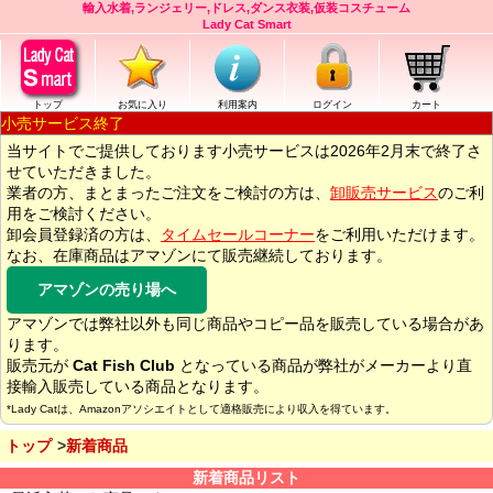
輸入水着,ランジェリー,ドレス,ダンス衣装,仮装コスチューム
Lady Cat Smart
トップ
お気に入り
利用案内
ログイン
カート
小売サービス終了
当サイトでご提供しております小売サービスは2026年2月末で終了さ
せていただきました。
業者の方、まとまったご注文をご検討の方は、
卸販売サービス
のご利
用をご検討ください。
卸会員登録済の方は、
タイムセールコーナー
をご利用いただけます。
なお、在庫商品はアマゾンにて販売継続しております。
アマゾンの売り場へ
アマゾンでは弊社以外も同じ商品やコピー品を販売している場合があ
ります。
販売元が
Cat Fish Club
となっている商品が弊社がメーカーより直
接輸入販売している商品となります。
*Lady Catは、Amazonアソシエイトとして適格販売により収入を得ています。
トップ
新着商品
新着商品リスト