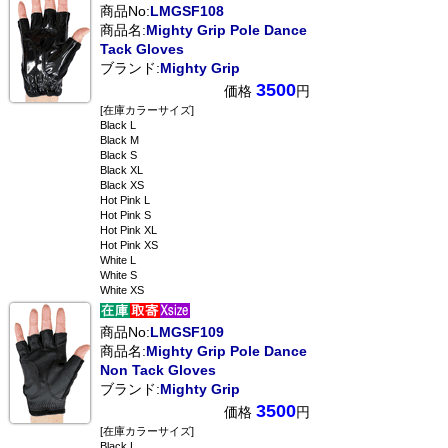
商品No:
LMGSF108
商品名:
Mighty Grip Pole Dance
Tack Gloves
ブランド:
Mighty Grip
3500
価格
円
[在庫カラーサイズ]
Black L
Black M
Black S
Black XL
Black XS
Hot Pink L
Hot Pink S
Hot Pink XL
Hot Pink XS
White L
White S
White XS
商品No:
LMGSF109
商品名:
Mighty Grip Pole Dance
Non Tack Gloves
ブランド:
Mighty Grip
3500
価格
円
[在庫カラーサイズ]
Black L