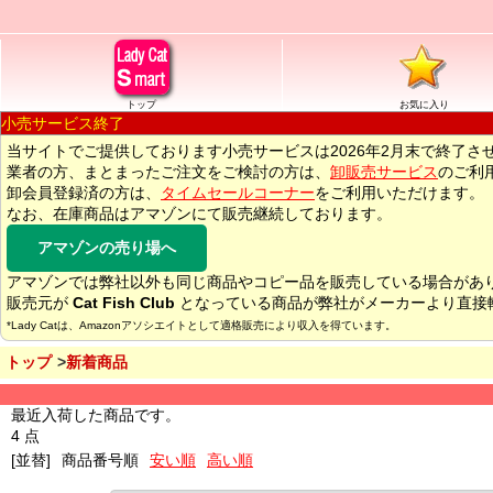
トップ
お気に入り
小売サービス終了
当サイトでご提供しております小売サービスは2026年2月末で終了さ
業者の方、まとまったご注文をご検討の方は、
卸販売サービス
のご利
卸会員登録済の方は、
タイムセールコーナー
をご利用いただけます。
なお、在庫商品はアマゾンにて販売継続しております。
アマゾンの売り場へ
アマゾンでは弊社以外も同じ商品やコピー品を販売している場合があ
販売元が
Cat Fish Club
となっている商品が弊社がメーカーより直接
*Lady Catは、Amazonアソシエイトとして適格販売により収入を得ています。
トップ
新着商品
最近入荷した商品です。
4 点
[並替]
商品番号順
安い順
高い順