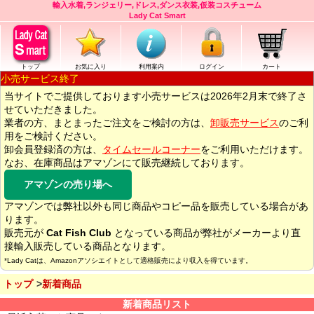
輸入水着,ランジェリー,ドレス,ダンス衣装,仮装コスチューム
Lady Cat Smart
トップ
お気に入り
利用案内
ログイン
カート
小売サービス終了
当サイトでご提供しております小売サービスは2026年2月末で終了さ
せていただきました。
業者の方、まとまったご注文をご検討の方は、
卸販売サービス
のご利
用をご検討ください。
卸会員登録済の方は、
タイムセールコーナー
をご利用いただけます。
なお、在庫商品はアマゾンにて販売継続しております。
アマゾンの売り場へ
アマゾンでは弊社以外も同じ商品やコピー品を販売している場合があ
ります。
販売元が
Cat Fish Club
となっている商品が弊社がメーカーより直
接輸入販売している商品となります。
*Lady Catは、Amazonアソシエイトとして適格販売により収入を得ています。
トップ
新着商品
新着商品リスト