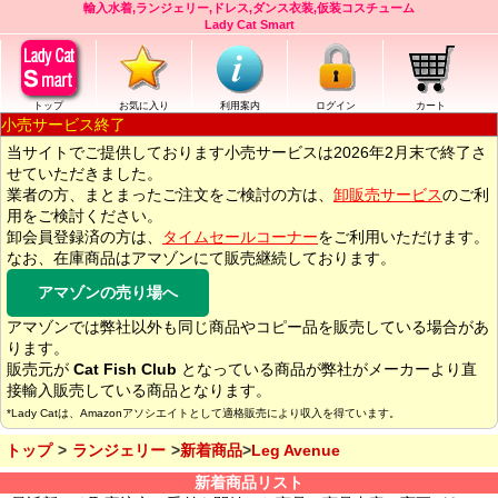
輸入水着,ランジェリー,ドレス,ダンス衣装,仮装コスチューム
Lady Cat Smart
トップ
お気に入り
利用案内
ログイン
カート
小売サービス終了
当サイトでご提供しております小売サービスは2026年2月末で終了さ
せていただきました。
業者の方、まとまったご注文をご検討の方は、
卸販売サービス
のご利
用をご検討ください。
卸会員登録済の方は、
タイムセールコーナー
をご利用いただけます。
なお、在庫商品はアマゾンにて販売継続しております。
アマゾンの売り場へ
アマゾンでは弊社以外も同じ商品やコピー品を販売している場合があ
ります。
販売元が
Cat Fish Club
となっている商品が弊社がメーカーより直
接輸入販売している商品となります。
*Lady Catは、Amazonアソシエイトとして適格販売により収入を得ています。
トップ
ランジェリー
新着商品
Leg Avenue
新着商品リスト