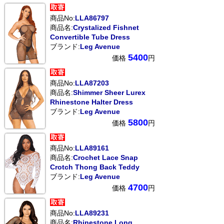
商品No:
LLA86797
商品名:
Crystalized Fishnet
Convertible Tube Dress
ブランド:
Leg Avenue
5400
価格
円
商品No:
LLA87203
商品名:
Shimmer Sheer Lurex
Rhinestone Halter Dress
ブランド:
Leg Avenue
5800
価格
円
商品No:
LLA89161
商品名:
Crochet Lace Snap
Crotch Thong Back Teddy
ブランド:
Leg Avenue
4700
価格
円
商品No:
LLA89231
商品名:
Rhinestone Long