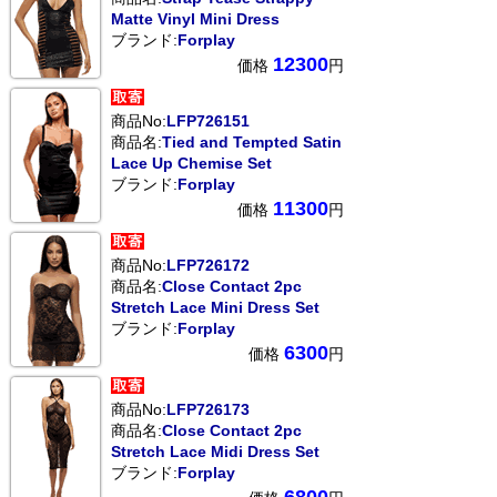
Matte Vinyl Mini Dress
ブランド:
Forplay
12300
価格
円
商品No:
LFP726151
商品名:
Tied and Tempted Satin
Lace Up Chemise Set
ブランド:
Forplay
11300
価格
円
商品No:
LFP726172
商品名:
Close Contact 2pc
Stretch Lace Mini Dress Set
ブランド:
Forplay
6300
価格
円
商品No:
LFP726173
商品名:
Close Contact 2pc
Stretch Lace Midi Dress Set
ブランド:
Forplay