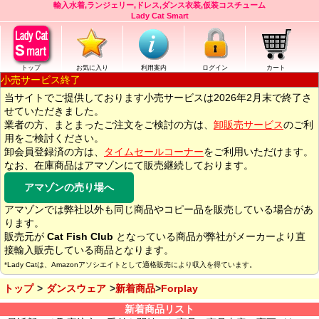
輸入水着,ランジェリー,ドレス,ダンス衣装,仮装コスチューム
Lady Cat Smart
トップ
お気に入り
利用案内
ログイン
カート
小売サービス終了
当サイトでご提供しております小売サービスは2026年2月末で終了さ
せていただきました。
業者の方、まとまったご注文をご検討の方は、
卸販売サービス
のご利
用をご検討ください。
卸会員登録済の方は、
タイムセールコーナー
をご利用いただけます。
なお、在庫商品はアマゾンにて販売継続しております。
アマゾンの売り場へ
アマゾンでは弊社以外も同じ商品やコピー品を販売している場合があ
ります。
販売元が
Cat Fish Club
となっている商品が弊社がメーカーより直
接輸入販売している商品となります。
*Lady Catは、Amazonアソシエイトとして適格販売により収入を得ています。
トップ
ダンスウェア
新着商品
Forplay
新着商品リスト