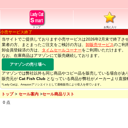
トップ
お気に入り
小売サービス終了
当サイトでご提供しております小売サービスは2026年2月末で終了さ
業者の方、まとまったご注文をご検討の方は、
卸販売サービス
のご利
卸会員登録済の方は、
タイムセールコーナー
をご利用いただけます。
なお、在庫商品はアマゾンにて販売継続しております。
アマゾンの売り場へ
アマゾンでは弊社以外も同じ商品やコピー品を販売している場合があ
販売元が
Cat Fish Club
となっている商品が弊社がメーカーより直接
*Lady Catは、Amazonアソシエイトとして適格販売により収入を得ています。
トップ
セール案内
セール商品リスト
0 点