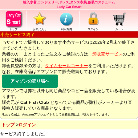
輸入水着,ランジェリー,ドレス,ダンス衣装,仮装コスチューム
Lady Cat Smart
トップ
お気に入り
利用案内
ログイン
カート
小売サービス終了
当サイトでご提供しております小売サービスは2026年2月末で終了さ
せていただきました。
業者の方、まとまったご注文をご検討の方は、
卸販売サービス
のご利
用をご検討ください。
卸会員登録済の方は、
タイムセールコーナー
をご利用いただけます。
なお、在庫商品はアマゾンにて販売継続しております。
アマゾンの売り場へ
アマゾンでは弊社以外も同じ商品やコピー品を販売している場合があ
ります。
販売元が
Cat Fish Club
となっている商品が弊社がメーカーより直
接輸入販売している商品となります。
*Lady Catは、Amazonアソシエイトとして適格販売により収入を得ています。
トップ
ログイン
サービス終了しました。