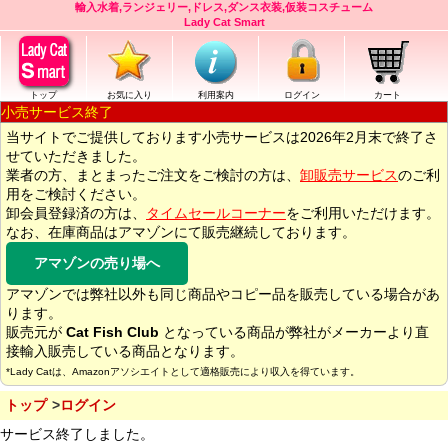
輸入水着,ランジェリー,ドレス,ダンス衣装,仮装コスチューム
Lady Cat Smart
トップ
お気に入り
利用案内
ログイン
カート
小売サービス終了
当サイトでご提供しております小売サービスは2026年2月末で終了さ
せていただきました。
業者の方、まとまったご注文をご検討の方は、
卸販売サービス
のご利
用をご検討ください。
卸会員登録済の方は、
タイムセールコーナー
をご利用いただけます。
なお、在庫商品はアマゾンにて販売継続しております。
アマゾンの売り場へ
アマゾンでは弊社以外も同じ商品やコピー品を販売している場合があ
ります。
販売元が
Cat Fish Club
となっている商品が弊社がメーカーより直
接輸入販売している商品となります。
*Lady Catは、Amazonアソシエイトとして適格販売により収入を得ています。
トップ
ログイン
サービス終了しました。