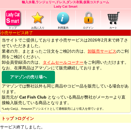
輸入水着,ランジェリー,ドレス,ダンス衣装,仮装コスチューム
Lady Cat Smart
トップ
お気に入り
利用案内
ログイン
カート
小売サービス終了
当サイトでご提供しております小売サービスは2026年2月末で終了さ
せていただきました。
業者の方、まとまったご注文をご検討の方は、
卸販売サービス
のご利
用をご検討ください。
卸会員登録済の方は、
タイムセールコーナー
をご利用いただけます。
なお、在庫商品はアマゾンにて販売継続しております。
アマゾンの売り場へ
アマゾンでは弊社以外も同じ商品やコピー品を販売している場合があ
ります。
販売元が
Cat Fish Club
となっている商品が弊社がメーカーより直
接輸入販売している商品となります。
*Lady Catは、Amazonアソシエイトとして適格販売により収入を得ています。
トップ
ログイン
サービス終了しました。