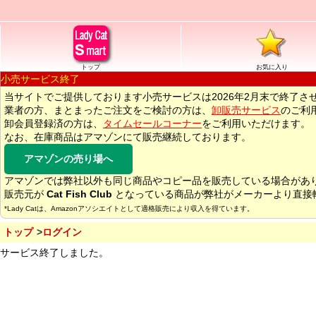
トップ
お気に入り
小売サービス終了
当サイトでご提供しております小売サービスは2026年2月末で終了さ
業者の方、まとまったご注文をご検討の方は、
卸販売サービス
のご利
卸会員登録済の方は、
タイムセールコーナー
をご利用いただけます。
なお、在庫商品はアマゾンにて販売継続しております。
アマゾンの売り場へ
アマゾンでは弊社以外も同じ商品やコピー品を販売している場合があ
販売元が
Cat Fish Club
となっている商品が弊社がメーカーより直接
*Lady Catは、Amazonアソシエイトとして適格販売により収入を得ています。
トップ
ログイン
サービス終了しました。