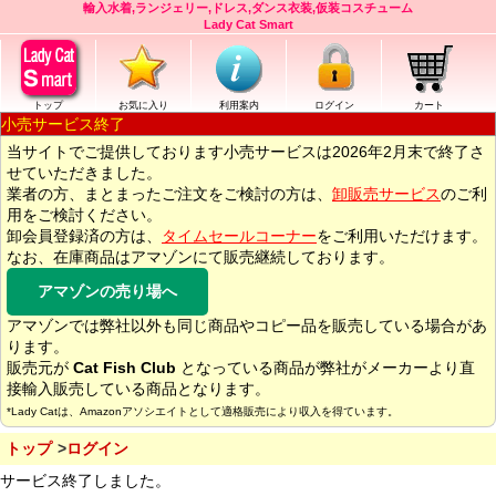
輸入水着,ランジェリー,ドレス,ダンス衣装,仮装コスチューム
Lady Cat Smart
トップ
お気に入り
利用案内
ログイン
カート
小売サービス終了
当サイトでご提供しております小売サービスは2026年2月末で終了さ
せていただきました。
業者の方、まとまったご注文をご検討の方は、
卸販売サービス
のご利
用をご検討ください。
卸会員登録済の方は、
タイムセールコーナー
をご利用いただけます。
なお、在庫商品はアマゾンにて販売継続しております。
アマゾンの売り場へ
アマゾンでは弊社以外も同じ商品やコピー品を販売している場合があ
ります。
販売元が
Cat Fish Club
となっている商品が弊社がメーカーより直
接輸入販売している商品となります。
*Lady Catは、Amazonアソシエイトとして適格販売により収入を得ています。
トップ
ログイン
サービス終了しました。