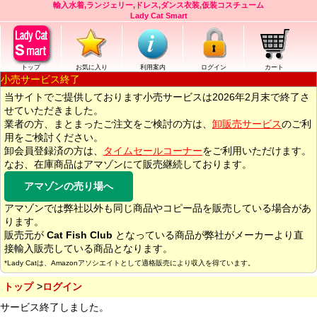
輸入水着,ランジェリー,ドレス,ダンス衣装,仮装コスチューム
Lady Cat Smart
トップ
お気に入り
利用案内
ログイン
カート
小売サービス終了
当サイトでご提供しております小売サービスは2026年2月末で終了さ
せていただきました。
業者の方、まとまったご注文をご検討の方は、
卸販売サービス
のご利
用をご検討ください。
卸会員登録済の方は、
タイムセールコーナー
をご利用いただけます。
なお、在庫商品はアマゾンにて販売継続しております。
アマゾンの売り場へ
アマゾンでは弊社以外も同じ商品やコピー品を販売している場合があ
ります。
販売元が
Cat Fish Club
となっている商品が弊社がメーカーより直
接輸入販売している商品となります。
*Lady Catは、Amazonアソシエイトとして適格販売により収入を得ています。
トップ
ログイン
サービス終了しました。