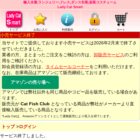
輸入水着,ランジェリー,ドレス,ダンス衣装,仮装コスチューム
Lady Cat Smart
トップ
お気に入り
利用案内
ログイン
カート
小売サービス終了
当サイトでご提供しております小売サービスは2026年2月末で終了さ
せていただきました。
業者の方、まとまったご注文をご検討の方は、
卸販売サービス
のご利
用をご検討ください。
卸会員登録済の方は、
タイムセールコーナー
をご利用いただけます。
なお、在庫商品はアマゾンにて販売継続しております。
アマゾンの売り場へ
アマゾンでは弊社以外も同じ商品やコピー品を販売している場合があ
ります。
販売元が
Cat Fish Club
となっている商品が弊社がメーカーより直
接輸入販売している商品となります。
*Lady Catは、Amazonアソシエイトとして適格販売により収入を得ています。
トップ
ログイン
サービス終了しました。