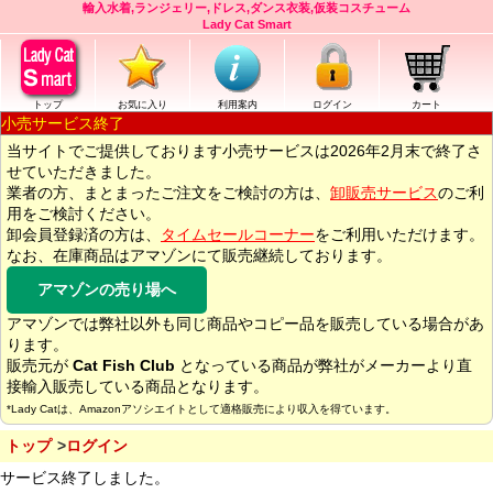
輸入水着,ランジェリー,ドレス,ダンス衣装,仮装コスチューム
Lady Cat Smart
トップ
お気に入り
利用案内
ログイン
カート
小売サービス終了
当サイトでご提供しております小売サービスは2026年2月末で終了さ
せていただきました。
業者の方、まとまったご注文をご検討の方は、
卸販売サービス
のご利
用をご検討ください。
卸会員登録済の方は、
タイムセールコーナー
をご利用いただけます。
なお、在庫商品はアマゾンにて販売継続しております。
アマゾンの売り場へ
アマゾンでは弊社以外も同じ商品やコピー品を販売している場合があ
ります。
販売元が
Cat Fish Club
となっている商品が弊社がメーカーより直
接輸入販売している商品となります。
*Lady Catは、Amazonアソシエイトとして適格販売により収入を得ています。
トップ
ログイン
サービス終了しました。